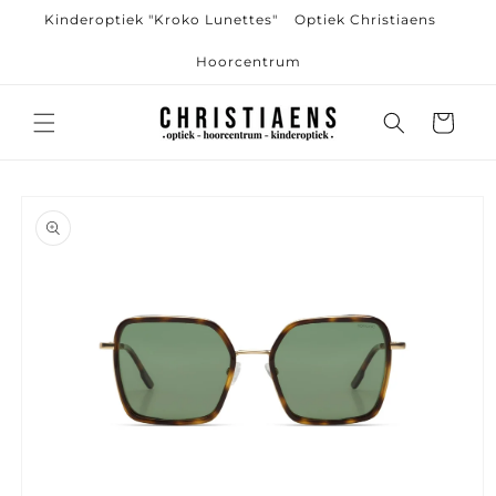
Meteen
Kinderoptiek "Kroko Lunettes"
Optiek Christiaens
naar de
content
Hoorcentrum
Winkelwagen
Ga direct naar
productinformatie