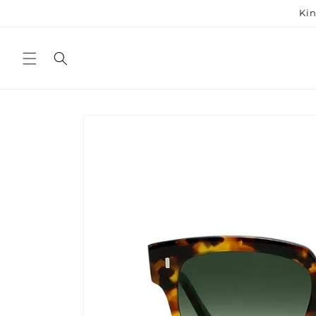
Meteen
Kin
naar de
content
Ga direct naar
productinformatie