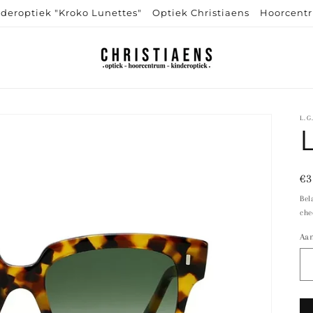
deroptiek "Kroko Lunettes"
Optiek Christiaens
Hoorcent
L.G
N
€3
pr
Bel
che
Aan