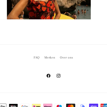
Media
3
openen
in
modaal
FAQ
Merken
Over ons
Facebook
Instagram
ethoden