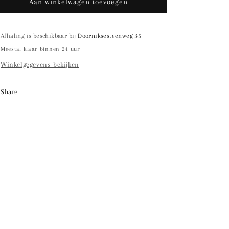
L.G.R.
L.G.R.
Aan winkelwagen toevoegen
Dakhla
Dakhla
74
74
Afhaling is beschikbaar bij
Doorniksesteenweg 35
Meestal klaar binnen 24 uur
Winkelgegevens bekijken
Share