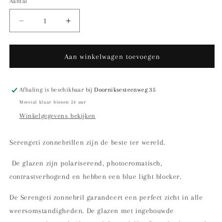
Aantal
Aantal
Aantal
verlagen
verhogen
voor
voor
Serengeti
Serengeti
Aan winkelwagen toevoegen
Delio
Delio
SS021001
SS021001
8340
8340
Afhaling is beschikbaar bij
Doorniksesteenweg 35
Meestal klaar binnen 24 uur
Winkelgegevens bekijken
Serengeti zonnebrillen zijn de beste ter wereld.
De glazen zijn polariserend, photocromatisch,
contrastverhogend en hebben een blue light blocker.
De Serengeti zonnebril garandeert een perfect zicht in alle
weersomstandigheden. De glazen met ingebouwde