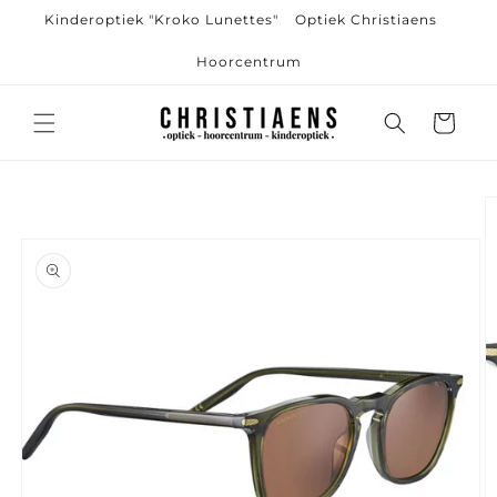
Meteen
Kinderoptiek "Kroko Lunettes"
Optiek Christiaens
naar de
content
Hoorcentrum
Winkelwagen
Ga direct naar
productinformatie